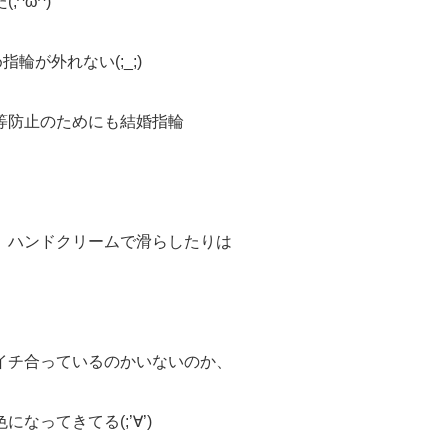
^ω^)
輪が外れない(;_;)
等防止のためにも結婚指輪
。
、ハンドクリームで滑らしたりは
イチ合っているのかいないのか、
ってきてる(;’∀’)