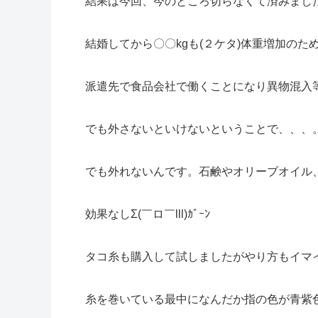
結果は今回、今のところ切らなくて済みました(;
結婚してから〇〇kgも(２ケタ)体重増加のため指
派遣先で食品会社で働くことになり異物混入
でも外さないといけないということで、、、
でも外れないんです。石鹸やオリーブオイル
効果なしΣ(￣ロ￣lll)ｶﾞｰﾝ
タコ糸も購入して試しましたがやり方もイマ
糸を巻いている最中になんだか指の色が青紫色にな